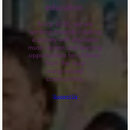
education.
Since 2016, we are
working towards creating
a society with equitable
music access and learning
opportunities for children
from the most
marginalised
communities.
Support Us